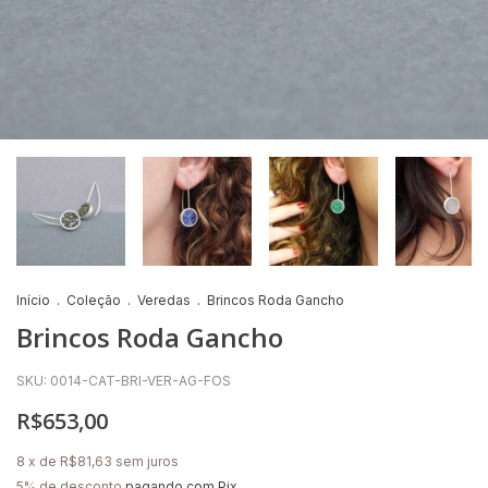
Início
.
Coleção
.
Veredas
.
Brincos Roda Gancho
Brincos Roda Gancho
SKU:
0014-CAT-BRI-VER-AG-FOS
R$653,00
8
x de
R$81,63
sem juros
5% de desconto
pagando com Pix