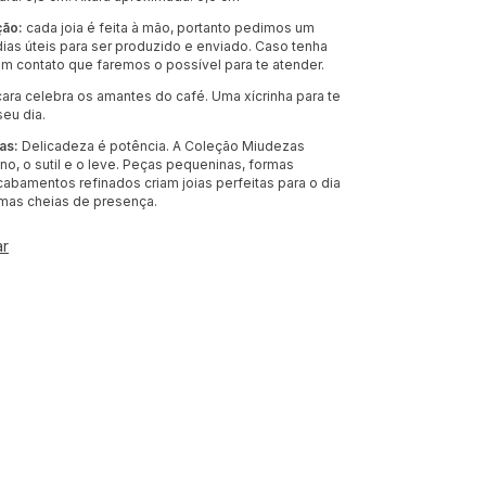
ção:
cada joia é feita à mão, portanto pedimos um
dias úteis para ser produzido e enviado. Caso tenha
em contato que faremos o possível para te atender.
cara celebra os amantes do café. Uma xícrinha para te
eu dia.
as:
Delicadeza é potência. A Coleção Miudezas
o, o sutil e o leve. Peças pequeninas, formas
cabamentos refinados criam joias perfeitas para o dia
, mas cheias de presença.
ar