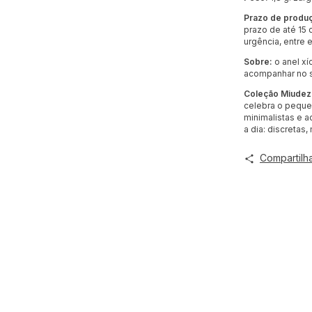
Prazo de produ
prazo de até 15 
urgência, entre 
Sobre:
o anel xí
acompanhar no s
Coleção Miudez
celebra o pequen
minimalistas e a
a dia: discretas
Compartilh