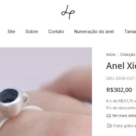
Site
Sobre
Contato
Numeração do anel
Taman
Início
.
Coleção
Anel Xí
SKU:
0028-CAT
R$302,00
8
x de
R$37,75
5% de desconto
Ver mais det
Frete grátis