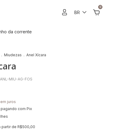
0
BR
ho da corrente
.
Miudezas
.
Anel Xícara
cara
-ANL-MIU-AG-FOS
sem juros
pagando com Pix
alhes
a partir de
R$500,00