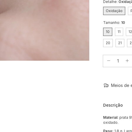
Detalhe:
Oxidaç
Oxidação
Tamanho:
10
10
11
12
20
21
2
Meios de 
Descrição
Material:
prata 9
oxidado.
Peso:
1,8 g. Lar