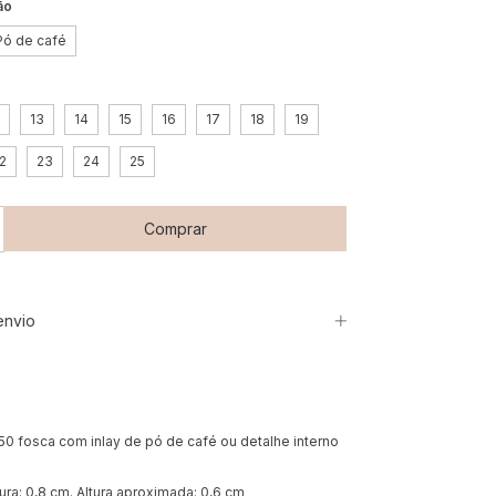
ão
Pó de café
13
14
15
16
17
18
19
2
23
24
25
envio
50 fosca com inlay de pó de café ou detalhe interno
gura: 0,8 cm. Altura aproximada: 0,6 cm